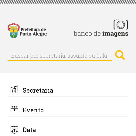
Pular
para
o
conteúdo
principal
Busc
Buscar
Buscar
por
secretaria,
assunto
ou
palavra-
Secretaria
chave
Evento
Data