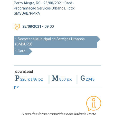
Porto Alegre, RS - 25/08/2021: Card -
Programação Serviços Urbanos. Foto:
SMSURB/PMPA
25/08/2021 - 09:00
Secretaria Municipal de Serviços Urbanos
(SMSURB)
Card
download
P
M
G
220 x 146 px
850 px
2048
px
O uso das fotos produzidas pela Agência Porto