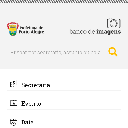
Pular
para
o
conteúdo
principal
Busc
Buscar
Buscar
por
secretaria,
assunto
ou
palavra-
Secretaria
chave
Evento
Data