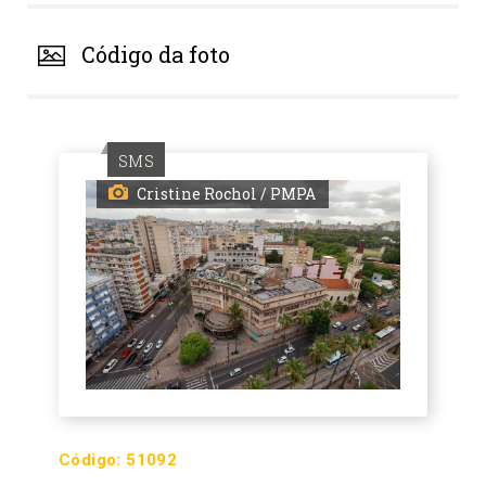
Código da foto
SMS
Cristine Rochol / PMPA
Código:
51092