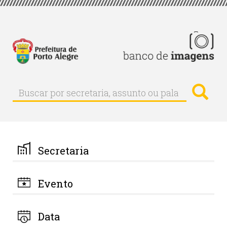
Pular
para
o
conteúdo
principal
Busc
Buscar
Buscar
por
secretaria,
assunto
ou
palavra-
Secretaria
chave
Evento
Data