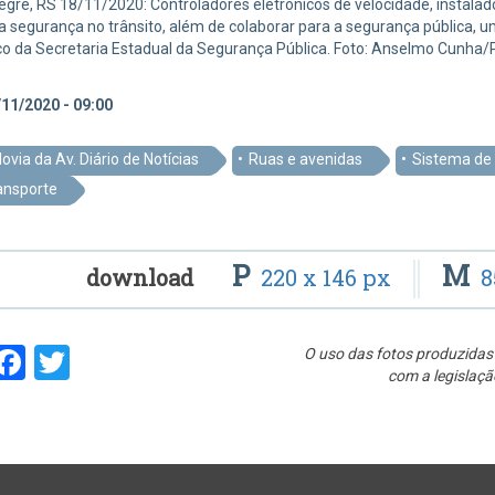
egre, RS 18/11/2020: Controladores eletrônicos de velocidade, instalado
na segurança no trânsito, além de colaborar para a segurança pública,
co da Secretaria Estadual da Segurança Pública. Foto: Anselmo Cunh
11/2020 - 09:00
lovia da Av. Diário de Notícias
Ruas e avenidas
Sistema de 
ansporte
P
M
download
220 x 146 px
8
hare
Facebook
Twitter
O uso das fotos produzidas 
com a legislaçã