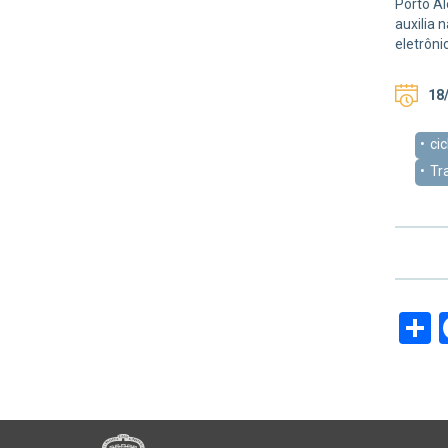
Porto Al
auxilia 
eletrôni
18/
cic
Tr
S