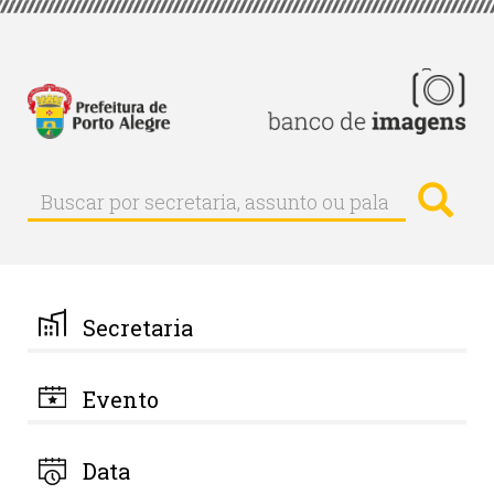
Pular
para
o
conteúdo
principal
Busc
Buscar
Buscar
por
secretaria,
assunto
ou
palavra-
Secretaria
chave
Evento
Data