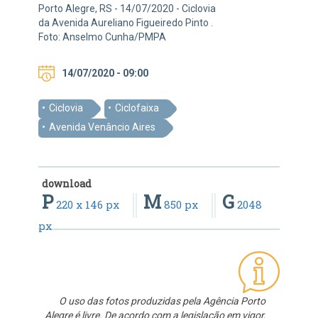
Porto Alegre, RS - 14/07/2020 - Ciclovia
da Avenida Aureliano Figueiredo Pinto .
Foto: Anselmo Cunha/PMPA
14/07/2020 - 09:00
Ciclovia
Ciclofaixa
Avenida Venâncio Aires
download
P
M
G
220 x 146 px
850 px
2048
px
O uso das fotos produzidas pela Agência Porto
Alegre é livre. De acordo com a legislação em vigor,