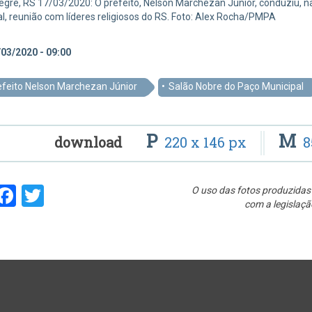
egre, RS 17/03/2020: O prefeito, Nelson Marchezan Júnior, conduziu, na
l, reunião com líderes religiosos do RS. Foto: Alex Rocha/PMPA
03/2020 - 09:00
efeito Nelson Marchezan Júnior
Salão Nobre do Paço Municipal
P
M
download
220 x 146 px
8
hare
Facebook
Twitter
O uso das fotos produzidas 
com a legislaçã