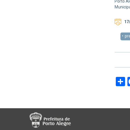
Porto Al
Municipa
17/
pr
S