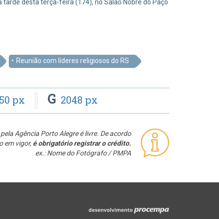
 tarde desta terça-feira (174), no Salão Nobre do Paço
Reunião com líderes religiosos do RS
G
50 px
2048 px
pela Agência Porto Alegre é livre. De acordo
o em vigor,
é obrigatório registrar o crédito.
ex.: Nome do Fotógrafo / PMPA