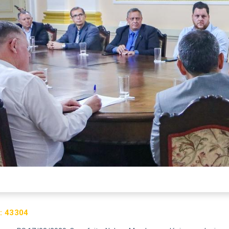
:
43304