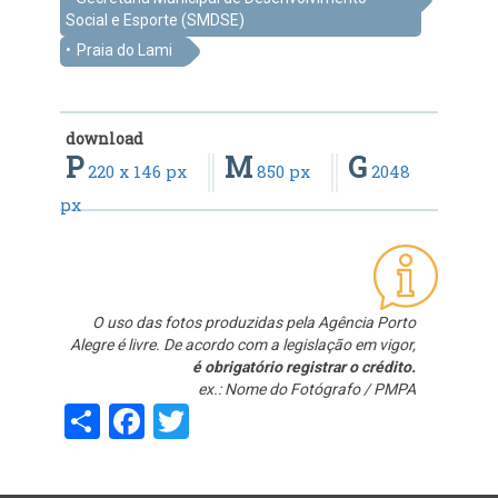
Social e Esporte (SMDSE)
Praia do Lami
download
P
M
G
220 x 146 px
850 px
2048
px
O uso das fotos produzidas pela Agência Porto
Alegre é livre. De acordo com a legislação em vigor,
é obrigatório registrar o crédito.
ex.: Nome do Fotógrafo / PMPA
Share
Facebook
Twitter