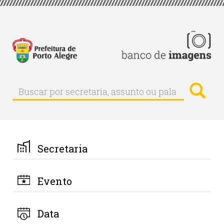
Pular
para
o
conteúdo
principal
Busc
Buscar
Buscar
por
secretaria,
assunto
ou
palavra-
Secretaria
chave
Evento
Data