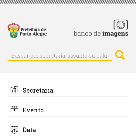
Pular
para
o
conteúdo
principal
Busc
Buscar
Buscar
por
secretaria,
assunto
ou
palavra-
Secretaria
chave
Evento
Data