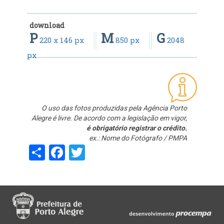
download
P
M
G
220 x 146 px
850 px
2048
px
O uso das fotos produzidas pela Agência Porto
Alegre é livre. De acordo com a legislação em vigor,
é obrigatório registrar o crédito.
ex.: Nome do Fotógrafo / PMPA
Share
Facebook
Twitter