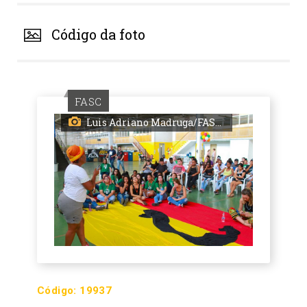
Código da foto
FASC
Luis Adriano Madruga/FASC PMPA
Código:
19937