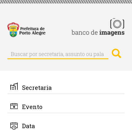
Pular
para
o
conteúdo
principal
Busc
Buscar
Buscar
por
secretaria,
assunto
ou
palavra-
Secretaria
chave
Evento
Data