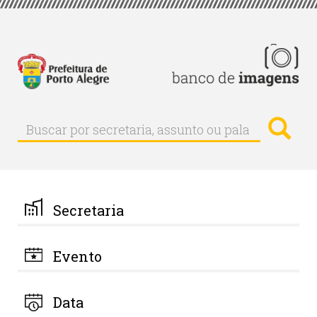
Pular
para
o
conteúdo
principal
Busc
Buscar
Buscar
por
secretaria,
assunto
ou
palavra-
Secretaria
chave
Evento
Data