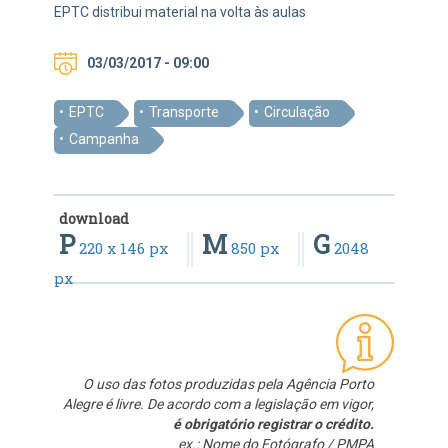
EPTC distribui material na volta às aulas
03/03/2017 - 09:00
EPTC
Transporte
Circulação
Campanha
download
P
M
G
220 x 146 px
850 px
2048
px
O uso das fotos produzidas pela Agência Porto
Alegre é livre. De acordo com a legislação em vigor,
é obrigatório registrar o crédito.
ex.: Nome do Fotógrafo / PMPA