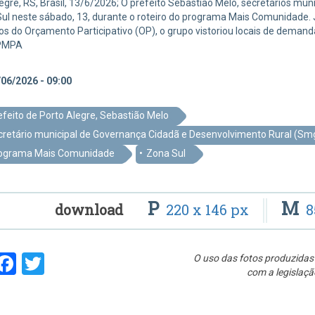
egre, RS, Brasil, 13/6/2026; O prefeito Sebastião Melo, secretários mu
ul neste sábado, 13, durante o roteiro do programa Mais Comunidade. 
s do Orçamento Participativo (OP), o grupo vistoriou locais de demanda
PMPA
06/2026 - 09:00
efeito de Porto Alegre, Sebastião Melo
cretário municipal de Governança Cidadã e Desenvolvimento Rural (Smgo
ograma Mais Comunidade
Zona Sul
P
M
download
220 x 146 px
8
hare
Facebook
Twitter
O uso das fotos produzidas 
com a legislaçã