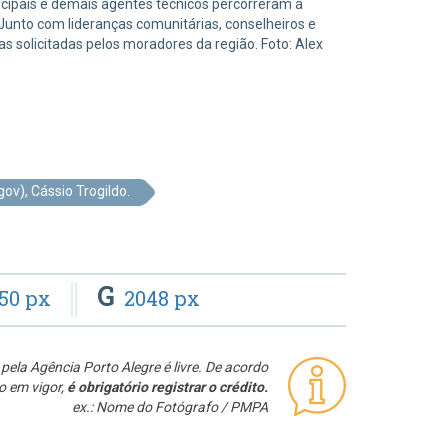
nicipais e demais agentes técnicos percorreram a
Junto com lideranças comunitárias, conselheiros e
s solicitadas pelos moradores da região. Foto: Alex
v), Cássio Trogildo.
G
50 px
2048 px
pela Agência Porto Alegre é livre. De acordo
o em vigor,
é obrigatório registrar o crédito.
ex.: Nome do Fotógrafo / PMPA