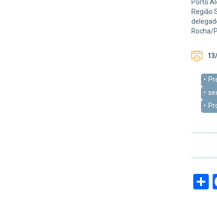
Porto Al
Região S
delegado
Rocha/
13/
Pr
se
Pr
S