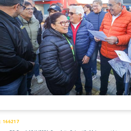
:
166217