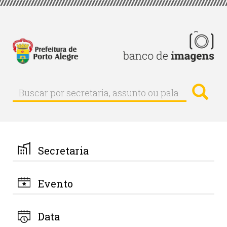
Pular
para
o
conteúdo
principal
Busc
Buscar
Buscar
por
secretaria,
assunto
ou
palavra-
Secretaria
chave
Evento
Data