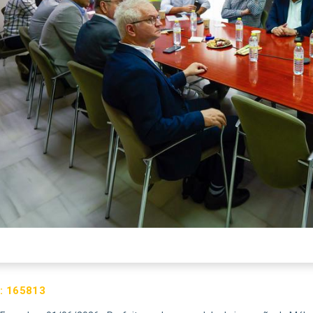
:
165813