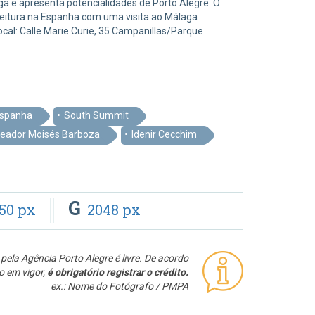
a e apresenta potencialidades de Porto Alegre. O
refeitura na Espanha com uma visita ao Málaga
cal: Calle Marie Curie, 35 Campanillas/Parque
Espanha
South Summit
eador Moisés Barboza
Idenir Cecchim
G
50 px
2048 px
pela Agência Porto Alegre é livre. De acordo
o em vigor,
é obrigatório registrar o crédito.
ex.: Nome do Fotógrafo / PMPA