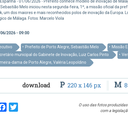
Espanha - 01/06/2026 - Prefeito conhece modelo de inovação de Málag
 Sebastião Melo iniciou nesta segunda-feira, 1º, a missão oficial da p
, um dos maiores e mais reconhecidos polos de inovação da Europa. Lo
ico de Málaga. Fotos: Marcelo Viola
06/2026 - 09:00
ecutivo
Prefeito de Porto Alegre, Sebastião Melo
Missão 
cretário municipal do Gabinete de Inovação, Luiz Carlos Pinto
Ver
imeira-dama de Porto Alegre, Valéria Leopoldino
P
M
download
220 x 146 px
8
hare
Facebook
Twitter
O uso das fotos produzidas 
com a legislaçã