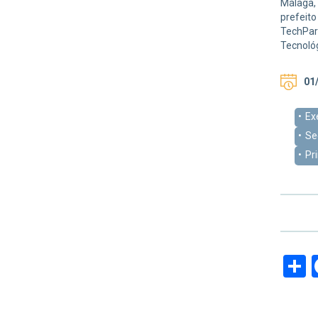
Málaga, 
prefeito
TechPark
Tecnológ
01/
Ex
Se
Pr
S