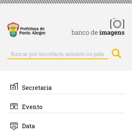
Pular
para
o
conteúdo
principal
Busc
Buscar
Buscar
por
secretaria,
assunto
ou
palavra-
Secretaria
chave
Evento
Data