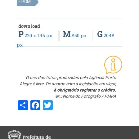
PGM
download
P
M
G
220 x 146 px
850 px
2048
px
O uso das fotos produzidas pela Agência Porto
Alegre é livre. De acordo com a legislação em vigor,
é obrigatório registrar o crédito.
ex.: Nome do Fotógrafo / PMPA
Share
Facebook
Twitter