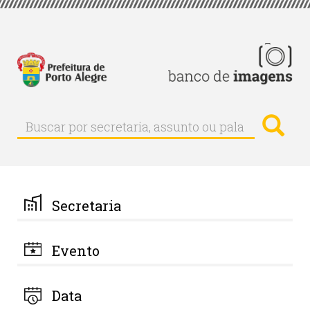
Pular
para
o
conteúdo
principal
Busc
Buscar
Buscar
por
secretaria,
assunto
ou
palavra-
Secretaria
chave
Evento
Data