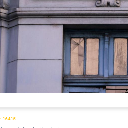
:
16415