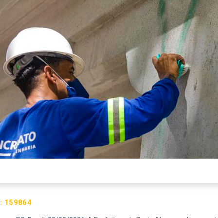
:
159864