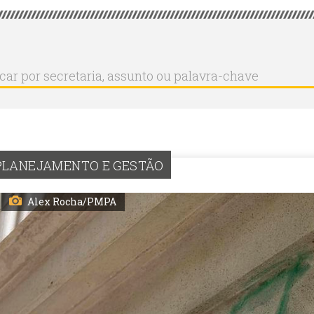
r
ar
aria,
to
a-
PLANEJAMENTO E GESTÃO
Alex Rocha/PMPA