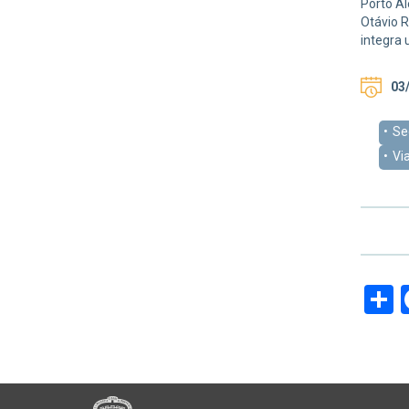
Porto Al
Otávio R
integra 
03/
Se
Vi
S