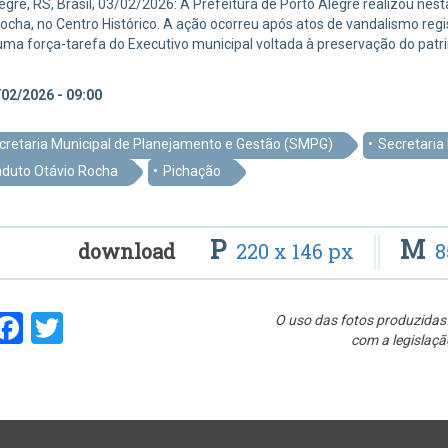
egre, RS, Brasil, 03/02/2026: A Prefeitura de Porto Alegre realizou nest
ocha, no Centro Histórico. A ação ocorreu após atos de vandalismo regi
uma força-tarefa do Executivo municipal voltada à preservação do pat
02/2026 - 09:00
cretaria Municipal de Planejamento e Gestão (SMPG)
Secretaria 
aduto Otávio Rocha
Pichação
P
M
download
220 x 146 px
8
hare
Facebook
Twitter
O uso das fotos produzidas 
com a legislaçã