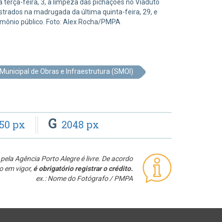
a terça-feira, 3, a limpeza das pichações no Viaduto
strados na madrugada da última quinta-feira, 29, e
rimônio público. Foto: Alex Rocha/PMPA
Municipal de Obras e Infraestrutura (SMOI)
G
50 px
2048 px
pela Agência Porto Alegre é livre. De acordo
o em vigor,
é obrigatório registrar o crédito.
ex.: Nome do Fotógrafo / PMPA