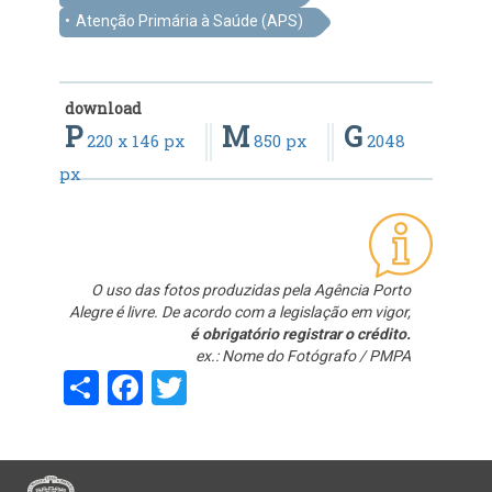
Atenção Primária à Saúde (APS)
download
P
M
G
220 x 146 px
850 px
2048
px
O uso das fotos produzidas pela Agência Porto
Alegre é livre. De acordo com a legislação em vigor,
é obrigatório registrar o crédito.
ex.: Nome do Fotógrafo / PMPA
Share
Facebook
Twitter