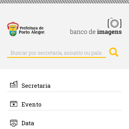
Pular
para
o
conteúdo
principal
Busc
Buscar
Buscar
por
secretaria,
assunto
ou
palavra-
Secretaria
chave
Evento
Data