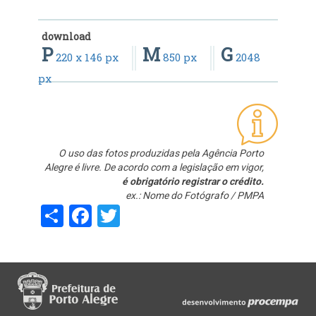
download
P
M
G
220 x 146 px
850 px
2048
px
O uso das fotos produzidas pela Agência Porto
Alegre é livre. De acordo com a legislação em vigor,
é obrigatório registrar o crédito.
ex.: Nome do Fotógrafo / PMPA
Share
Facebook
Twitter