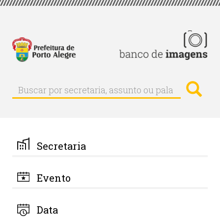
Pular
para
o
conteúdo
principal
Busc
Buscar
Buscar
por
secretaria,
assunto
ou
palavra-
Secretaria
chave
Evento
Data