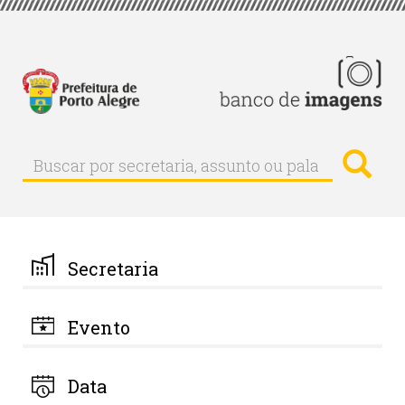
Pular
para
o
conteúdo
principal
Busc
Buscar
Buscar
por
secretaria,
assunto
ou
palavra-
Secretaria
chave
Evento
Data