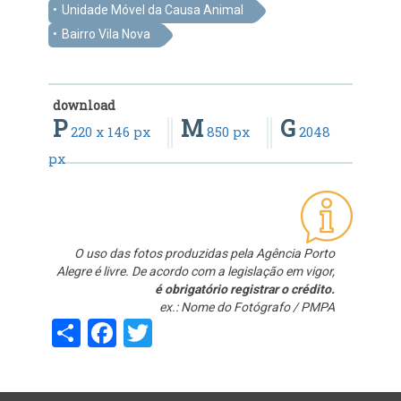
Unidade Móvel da Causa Animal
Bairro Vila Nova
download
P
M
G
220 x 146 px
850 px
2048
px
O uso das fotos produzidas pela Agência Porto
Alegre é livre. De acordo com a legislação em vigor,
é obrigatório registrar o crédito.
ex.: Nome do Fotógrafo / PMPA
Share
Facebook
Twitter