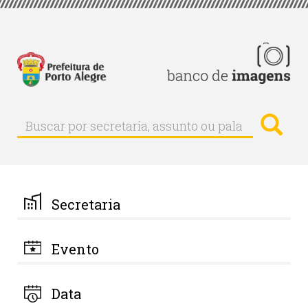
Pular
para
o
conteúdo
principal
Busc
Buscar
Buscar
por
secretaria,
assunto
ou
palavra-
Secretaria
chave
Evento
Data