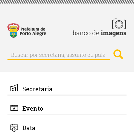
Pular
para
o
conteúdo
principal
Busc
Buscar
Buscar
por
secretaria,
assunto
ou
palavra-
Secretaria
chave
Evento
Data