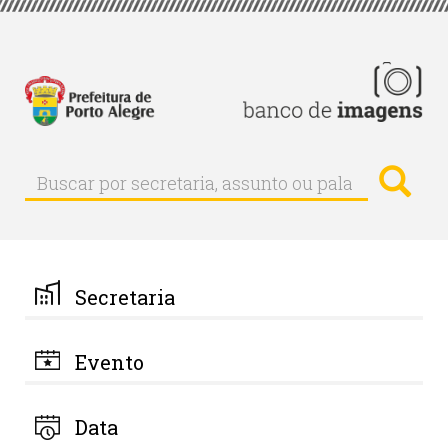
Pular
para
o
conteúdo
principal
Busc
Buscar
Buscar
por
secretaria,
assunto
ou
palavra-
Secretaria
chave
Evento
Data