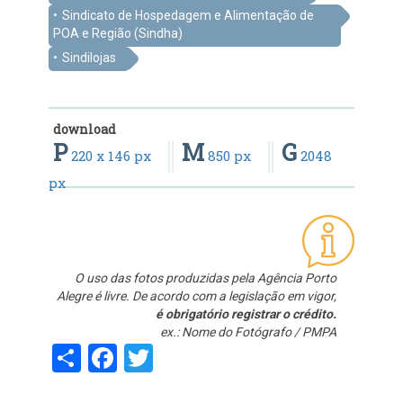
Sindicato de Hospedagem e Alimentação de
POA e Região (Sindha)
Sindilojas
download
P
M
G
220 x 146 px
850 px
2048
px
O uso das fotos produzidas pela Agência Porto
Alegre é livre. De acordo com a legislação em vigor,
é obrigatório registrar o crédito.
ex.: Nome do Fotógrafo / PMPA
Share
Facebook
Twitter