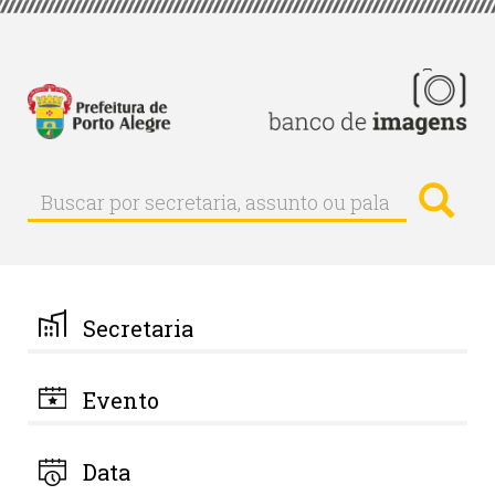
Pular
para
o
conteúdo
principal
Busc
Buscar
Buscar
por
secretaria,
assunto
ou
palavra-
Secretaria
chave
Evento
Data