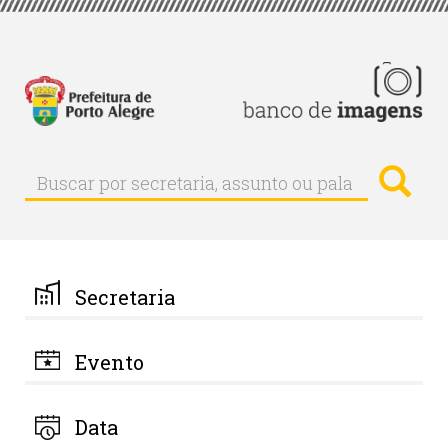
Pular
para
o
conteúdo
principal
Busc
Buscar
Buscar
por
secretaria,
assunto
ou
palavra-
Secretaria
chave
Evento
Data