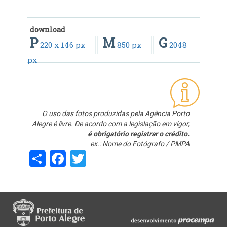
download
P
M
G
220 x 146 px
850 px
2048
px
O uso das fotos produzidas pela Agência Porto
Alegre é livre. De acordo com a legislação em vigor,
é obrigatório registrar o crédito.
ex.: Nome do Fotógrafo / PMPA
Share
Facebook
Twitter