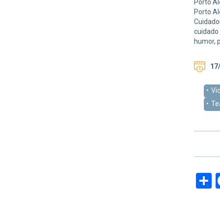
Porto Al
Porto Al
Cuidados
cuidado 
humor, 
17/
Vi
Te
S