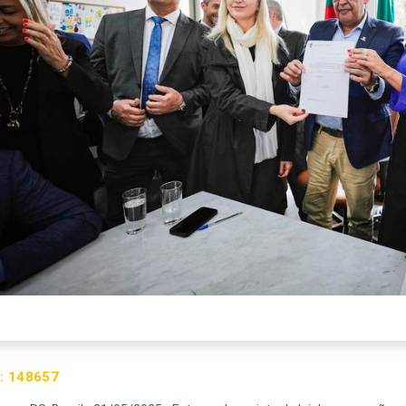
:
148657