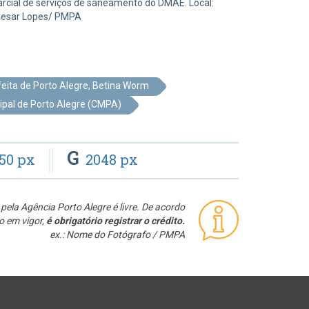
parcial de serviços de saneamento do DMAE. Local:
 Cesar Lopes/ PMPA
feita de Porto Alegre, Betina Worm
pal de Porto Alegre (CMPA)
G
50 px
2048 px
pela Agência Porto Alegre é livre. De acordo
o em vigor,
é obrigatório registrar o crédito.
ex.: Nome do Fotógrafo / PMPA