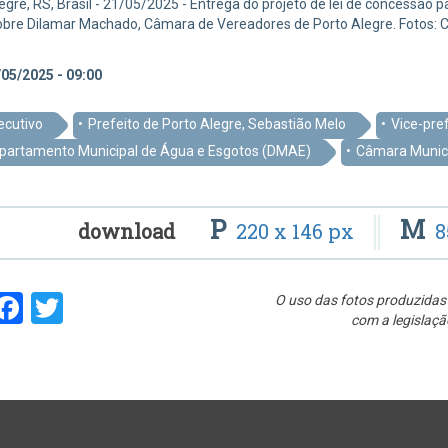
egre, RS, Brasil - 21/05/2025 - Entrega do projeto de lei de concessão 
obre Dilamar Machado, Câmara de Vereadores de Porto Alegre. Fotos:
05/2025 - 09:00
ecutivo
Prefeito de Porto Alegre, Sebastião Melo
Vice-pre
partamento Municipal de Água e Esgotos (DMAE)
Câmara Munici
P
M
download
220 x 146 px
8
hare
Facebook
Twitter
O uso das fotos produzidas 
com a legislaçã