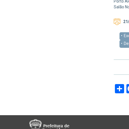
Porto Al
Salão N
21/
Ex
De
S