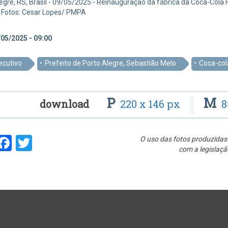
egre, RS, Brasil - 09/05/2025 - Reinauguração da fábrica da Coca-Cola F
. Fotos: Cesar Lopes/ PMPA
05/2025 - 09:00
ecutivo
Prefeito de Porto Alegre, Sebastião Melo
Coca-col
P
M
download
220 x 146 px
8
hare
Facebook
Twitter
O uso das fotos produzidas 
com a legislaçã