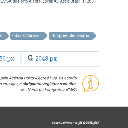
EMSA de Porto Alegre. Local: Av. Assis Brasil, 11200 -
a
Bairro Sarandi
Empreendedorismo
G
50 px
2048 px
pela Agência Porto Alegre é livre. De acordo
o em vigor,
é obrigatório registrar o crédito.
ex.: Nome do Fotógrafo / PMPA