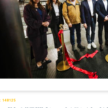
:
148125