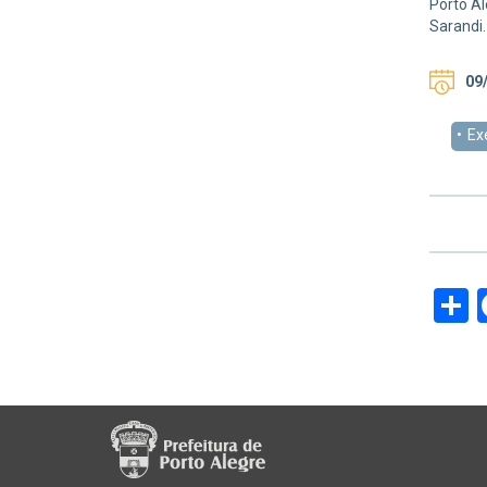
Porto Al
Sarandi
09/
Ex
S