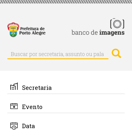
Pular
para
o
conteúdo
principal
Busc
Buscar
Buscar
por
secretaria,
assunto
ou
palavra-
Secretaria
chave
Evento
Data