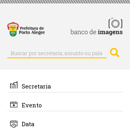
Pular
para
o
conteúdo
principal
Busc
Buscar
Buscar
por
secretaria,
assunto
ou
palavra-
Secretaria
chave
Evento
Data