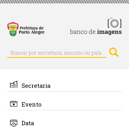
Pular
para
o
conteúdo
principal
Busc
Buscar
Buscar
por
secretaria,
assunto
ou
palavra-
Secretaria
chave
Evento
Data