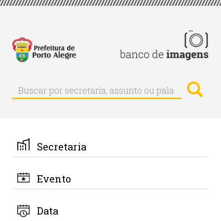
Pular
para
o
conteúdo
principal
Busc
Buscar
Buscar
por
secretaria,
assunto
ou
palavra-
Secretaria
chave
Evento
Data