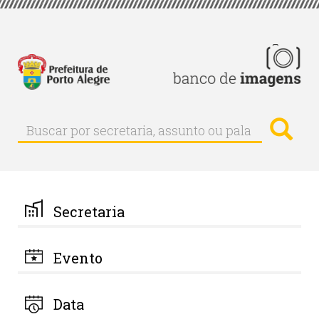
Pular
para
o
conteúdo
principal
Busc
Buscar
Buscar
por
secretaria,
assunto
ou
palavra-
Secretaria
chave
Evento
Data