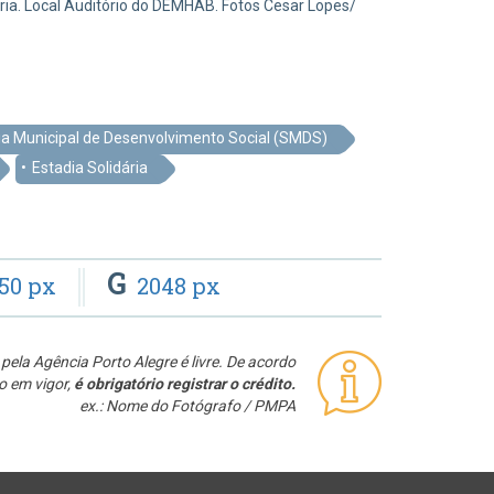
ria. Local Auditório do DEMHAB. Fotos Cesar Lopes/
ia Municipal de Desenvolvimento Social (SMDS)
Estadia Solidária
G
50 px
2048 px
pela Agência Porto Alegre é livre. De acordo
o em vigor,
é obrigatório registrar o crédito.
ex.: Nome do Fotógrafo / PMPA