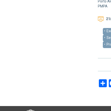
Porto Al
PMPA
21/
Ex
Se
Pr
S