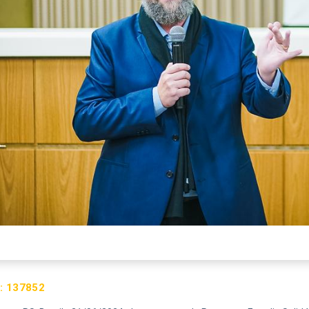
:
137852