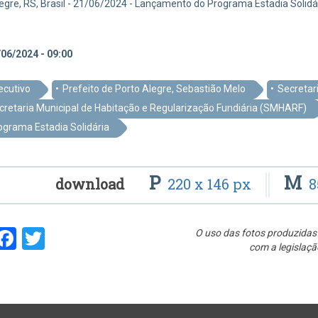
egre, RS, Brasil - 21/06/2024 - Lançamento do Programa Estadia Solidá
06/2024 - 09:00
ecutivo
Prefeito de Porto Alegre, Sebastião Melo
Secretar
cretaria Municipal de Habitação e Regularização Fundiária (SMHARF)
ograma Estadia Solidária
P
M
download
220 x 146 px
8
hare
Facebook
Twitter
O uso das fotos produzidas 
com a legislaçã