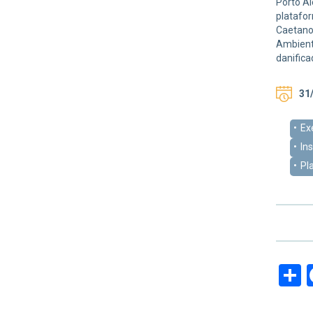
Porto Al
platafor
Caetano,
Ambient
danifica
31/
Ex
Ins
Pl
S