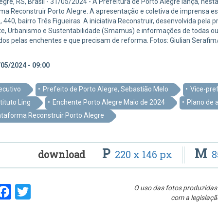
egre, RS, Brasil - 31/05/2024 - A Prefeitura de Porto Alegre lança, nesta
ma Reconstruir Porto Alegre. A apresentação e coletiva de imprensa est
 440, bairro Três Figueiras. A iniciativa Reconstruir, desenvolvida pela
e, Urbanismo e Sustentabilidade (Smamus) e informações de todas ou
dos pelas enchentes e que precisam de reforma. Fotos: Giulian Serafi
05/2024 - 09:00
ecutivo
Prefeito de Porto Alegre, Sebastião Melo
Vice-pre
tituto Ling
Enchente Porto Alegre Maio de 2024
Plano de 
ataforma Reconstruir Porto Alegre
P
M
download
220 x 146 px
8
hare
Facebook
Twitter
O uso das fotos produzidas 
com a legislaçã