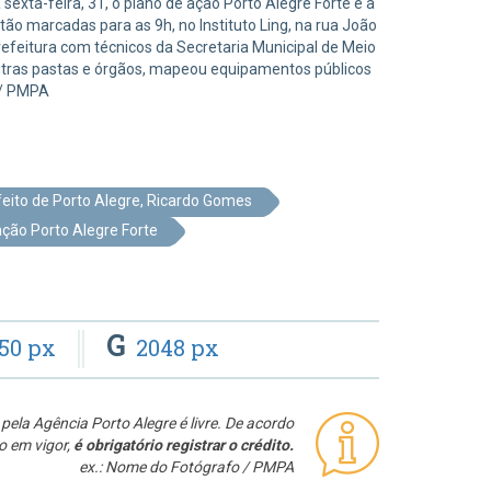
 sexta-feira, 31, o plano de ação Porto Alegre Forte e a
ão marcadas para as 9h, no Instituto Ling, na rua João
 prefeitura com técnicos da Secretaria Municipal de Meio
tras pastas e órgãos, mapeou equipamentos públicos
m/ PMPA
feito de Porto Alegre, Ricardo Gomes
ação Porto Alegre Forte
G
50 px
2048 px
pela Agência Porto Alegre é livre. De acordo
o em vigor,
é obrigatório registrar o crédito.
ex.: Nome do Fotógrafo / PMPA