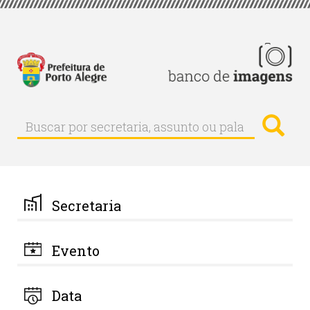
Pular
para
o
conteúdo
principal
Busc
Buscar
Buscar
por
secretaria,
assunto
ou
palavra-
Secretaria
chave
Evento
Data