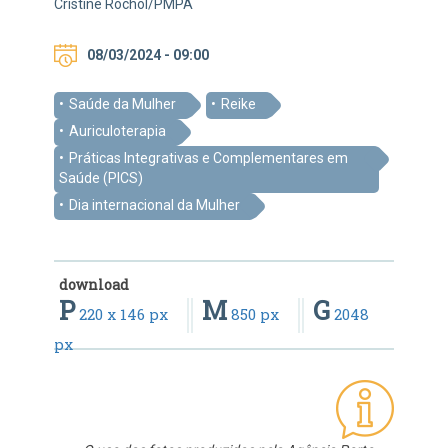
Cristine Rochol/PMPA
08/03/2024 - 09:00
Saúde da Mulher
Reike
Auriculoterapia
Práticas Integrativas e Complementares em
Saúde (PICS)
Dia internacional da Mulher
download
P
M
G
220 x 146 px
850 px
2048
px