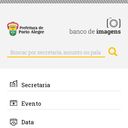
Pular
para
o
conteúdo
principal
Busc
Buscar
Buscar
por
secretaria,
assunto
ou
palavra-
Secretaria
chave
Evento
Data