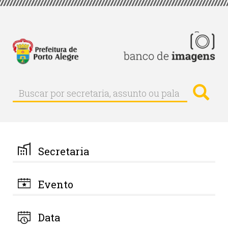
Pular
para
o
conteúdo
principal
Busc
Buscar
Buscar
por
secretaria,
assunto
ou
palavra-
Secretaria
chave
Evento
Data