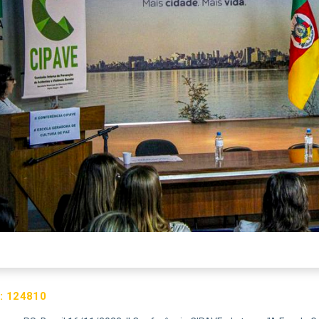
:
124810