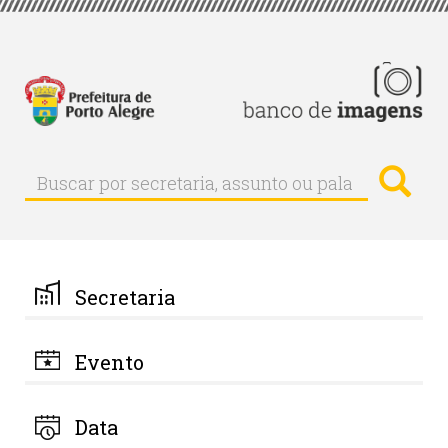
Pular
para
o
conteúdo
principal
Busc
Buscar
Buscar
por
secretaria,
assunto
ou
palavra-
Secretaria
chave
Evento
Data