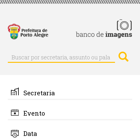
Pular
para
o
conteúdo
principal
Busc
Buscar
Buscar
por
secretaria,
assunto
ou
palavra-
Secretaria
chave
Evento
Data