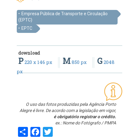
Empresa Pública de Transporte e Circulação
(EPTC)
EPTC
download
P
M
G
220 x 146 px
850 px
2048
px
O uso das fotos produzidas pela Agência Porto
Alegre é livre. De acordo com a legislação em vigor,
é obrigatório registrar o crédito.
ex.: Nome do Fotógrafo / PMPA
Share
Facebook
Twitter