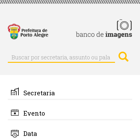
Pular
para
o
conteúdo
principal
Busc
Buscar
Buscar
por
secretaria,
assunto
ou
palavra-
Secretaria
chave
Evento
Data