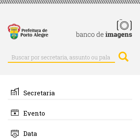
Pular
para
o
conteúdo
principal
Busc
Buscar
Buscar
por
secretaria,
assunto
ou
palavra-
Secretaria
chave
Evento
Data