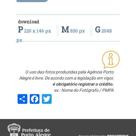
download
P
M
G
220 x 146 px
850 px
2048
px
O uso das fotos produzidas pela Agência Porto
Alegre é livre. De acordo com a legislação em vigor,
é obrigatório registrar o crédito.
ex.: Nome do Fotógrafo / PMPA
Share
Facebook
Twitter