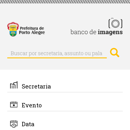
Pular
para
o
conteúdo
principal
Busc
Buscar
Buscar
por
secretaria,
assunto
ou
palavra-
Secretaria
chave
Evento
Data