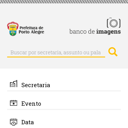
Pular
para
o
conteúdo
principal
Busc
Buscar
Buscar
por
secretaria,
assunto
ou
palavra-
Secretaria
chave
Evento
Data