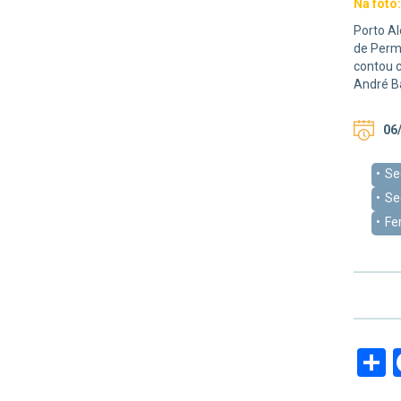
Na foto
Porto Al
de Permi
contou c
André B
06/
Se
Se
Fe
S