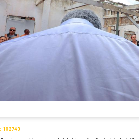
:
102743