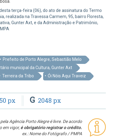
rbosa.
desta terça-feira (06), do ato de assinatura do Termo
a, realizada na Travessa Carmem, 95, bairro Floresta,
tiva, Gunter Axt, e da Administração e Patrimônio,
/PMPA
Prefeito de Porto Alegre, Sebastião Melo
tário municipal da Cultura, Gunter Axt
Terreira da Tribo
Ói Nóis Aqui Traveiz
G
50 px
2048 px
pela Agência Porto Alegre é livre. De acordo
o em vigor,
é obrigatório registrar o crédito.
ex.: Nome do Fotógrafo / PMPA