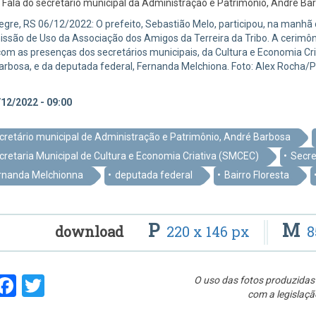
:
Fala do secretário municipal da Administração e Patrimônio, André Ba
egre, RS 06/12/2022: O prefeito, Sebastião Melo, participou, na manhã 
ssão de Uso da Associação dos Amigos da Terreira da Tribo. A cerimôni
om as presenças dos secretários municipais, da Cultura e Economia Cria
arbosa, e da deputada federal, Fernanda Melchiona. Foto: Alex Rocha
12/2022 - 09:00
cretário municipal de Administração e Patrimônio, André Barbosa
cretaria Municipal de Cultura e Economia Criativa (SMCEC)
Secre
rnanda Melchionna
deputada federal
Bairro Floresta
P
M
download
220 x 146 px
8
hare
Facebook
Twitter
O uso das fotos produzidas 
com a legislaçã