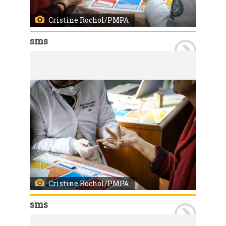
Cristine Rochol/PMPA
sms
Porto Alegre, RS, 28/05/2025 A Unidade de Saúde Bananeiras realizou uma ação focada na testagem de doenças sexualmente transmissíveis (HIV, sífilis e hepatites B e C) para internas em regime semi-privativo do Instituto Penal Feminino de Porto Alegre (IPFPOA). A atividade foi conduzida pela equipe de enfermagem e por profissionais da REMAPS (Programa de Residência Multiprofissional em Atenção Primária à Saúde) da unidade. O IPFPOA trabalha de forma conjunta com a equipe, garantindo o cuidado integral à saúde e disponibilizando espaço adequado para a realização dos serviços. Foto: Cristine Rochol/PMPA
Cristine Rochol/PMPA
sms
Porto Alegre, RS, 28/05/2025 A Unidade de Saúde Bananeiras realizou uma ação focada na testagem de doenças sexualmente transmissíveis (HIV, sífilis e hepatites B e C) para internas em regime semi-privativo do Instituto Penal Feminino de Porto Alegre (IPFPOA). A atividade foi conduzida pela equipe de enfermagem e por profissionais da REMAPS (Programa de Residência Multiprofissional em Atenção Primária à Saúde) da unidade. O IPFPOA trabalha de forma conjunta com a equipe, garantindo o cuidado integral à saúde e disponibilizando espaço adequado para a realização dos serviços. Foto: Cristine Rochol/PMPA