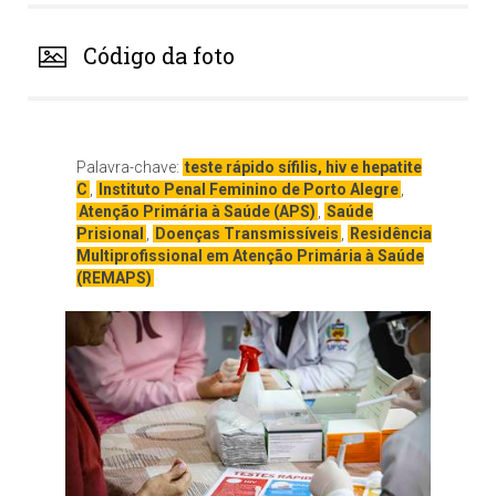
Código da foto
Palavra-chave:
teste rápido sífilis, hiv e hepatite
C
,
Instituto Penal Feminino de Porto Alegre
,
Atenção Primária à Saúde (APS)
,
Saúde
Prisional
,
Doenças Transmissíveis
,
Residência
Multiprofissional em Atenção Primária à Saúde
(REMAPS)