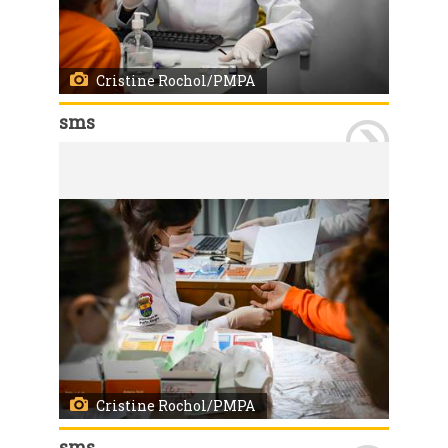
Cristine Rochol/PMPA
sms
Porto Alegre, RS, 28/05/2025 A Unidade de Saúde Bananeiras realizou uma ação focada na testagem de doenças sexualmente transmissíveis (HIV, sífilis e hepatites B e C) para internas em regime semi-privativo do Instituto Penal Feminino de Porto Alegre (IPFPOA). A atividade foi conduzida pela equipe de enfermagem e por profissionais da REMAPS (Programa de Residência Multiprofissional em Atenção Primária à Saúde) da unidade. O IPFPOA trabalha de forma conjunta com a equipe, garantindo o cuidado integral à saúde e disponibilizando espaço adequado para a realização dos serviços. Foto: Cristine Rochol/PMPA
Cristine Rochol/PMPA
sms