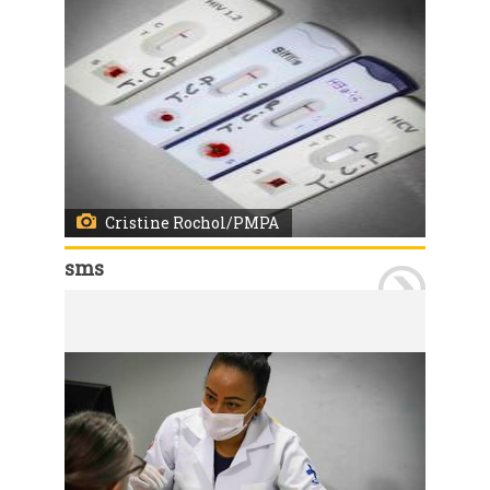
Cristine Rochol/PMPA
sms
Porto Alegre, RS, 28/05/2025 A Unidade de Saúde Bananeiras realizou uma ação focada na testagem de doenças sexualmente transmissíveis (HIV, sífilis e hepatites B e C) para internas em regime semi-privativo do Instituto Penal Feminino de Porto Alegre (IPFPOA). A atividade foi conduzida pela equipe de enfermagem e por profissionais da REMAPS (Programa de Residência Multiprofissional em Atenção Primária à Saúde) da unidade. O IPFPOA trabalha de forma conjunta com a equipe, garantindo o cuidado integral à saúde e disponibilizando espaço adequado para a realização dos serviços. Foto: Cristine Rochol/PMPA