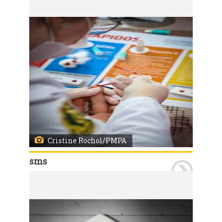
Cristine Rochol/PMPA
sms
Porto Alegre, RS, 28/05/2025 A Unidade de Saúde Bananeiras realizou uma ação focada na testagem de doenças sexualmente transmissíveis (HIV, sífilis e hepatites B e C) para internas em regime semi-privativo do Instituto Penal Feminino de Porto Alegre (IPFPOA). A atividade foi conduzida pela equipe de enfermagem e por profissionais da REMAPS (Programa de Residência Multiprofissional em Atenção Primária à Saúde) da unidade. O IPFPOA trabalha de forma conjunta com a equipe, garantindo o cuidado integral à saúde e disponibilizando espaço adequado para a realização dos serviços. Foto: Cristine Rochol/PMPA