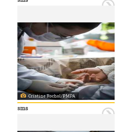
Porto Alegre, RS, 28/05/2025 A Unidade de Saúde Bananeiras realizou uma ação focada na testagem de doenças sexualmente transmissíveis (HIV, sífilis e hepatites B e C) para internas em regime semi-privativo do Instituto Penal Feminino de Porto Alegre (IPFPOA). A atividade foi conduzida pela equipe de enfermagem e por profissionais da REMAPS (Programa de Residência Multiprofissional em Atenção Primária à Saúde) da unidade. O IPFPOA trabalha de forma conjunta com a equipe, garantindo o cuidado integral à saúde e disponibilizando espaço adequado para a realização dos serviços. Foto: Cristine Rochol/PMPA
Cristine Rochol/PMPA
sms
Porto Alegre, RS, 28/05/2025 A Unidade de Saúde Bananeiras realizou uma ação focada na testagem de doenças sexualmente transmissíveis (HIV, sífilis e hepatites B e C) para internas em regime semi-privativo do Instituto Penal Feminino de Porto Alegre (IPFPOA). A atividade foi conduzida pela equipe de enfermagem e por profissionais da REMAPS (Programa de Residência Multiprofissional em Atenção Primária à Saúde) da unidade. O IPFPOA trabalha de forma conjunta com a equipe, garantindo o cuidado integral à saúde e disponibilizando espaço adequado para a realização dos serviços. Foto: Cristine Rochol/PMPA