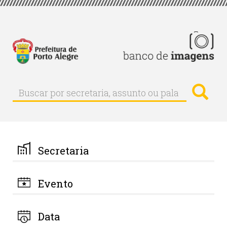
Pular
para
o
conteúdo
principal
Busc
Buscar
Buscar
por
secretaria,
assunto
ou
palavra-
Secretaria
chave
Evento
Data