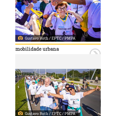
Gustavo Roth / EPTC / PMPA
mobilidade urbana
Porto Alegre, RS, 29/5/2023: Na manhã ensolarada deste sábado, 20, centenas de idosos participaram da primeira edição da CAMINHADA SEGURA EPTC, no trecho 3 da Orla do Guaíba. A atividade faz parte do Projeto Idoso, da Escola Pública de Mobilidade, e reuniu diversos grupos da melhor idade para reforçar a importância da atividade física realizada de maneira segura. Foto: Gustavo Roth / EPTC / PMPA
Gustavo Roth / EPTC / PMPA