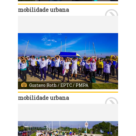
mobilidade urbana
Porto Alegre, RS, 29/5/2023: Na manhã ensolarada deste sábado, 20, centenas de idosos participaram da primeira edição da CAMINHADA SEGURA EPTC, no trecho 3 da Orla do Guaíba. A atividade faz parte do Projeto Idoso, da Escola Pública de Mobilidade, e reuniu diversos grupos da melhor idade para reforçar a importância da atividade física realizada de maneira segura. Foto: Gustavo Roth / EPTC / PMPA
Gustavo Roth / EPTC / PMPA
mobilidade urbana
Porto Alegre, RS, 29/5/2023: Na manhã ensolarada deste sábado, 20, centenas de idosos participaram da primeira edição da CAMINHADA SEGURA EPTC, no trecho 3 da Orla do Guaíba. A atividade faz parte do Projeto Idoso, da Escola Pública de Mobilidade, e reuniu diversos grupos da melhor idade para reforçar a importância da atividade física realizada de maneira segura. Foto: Gustavo Roth / EPTC / PMPA