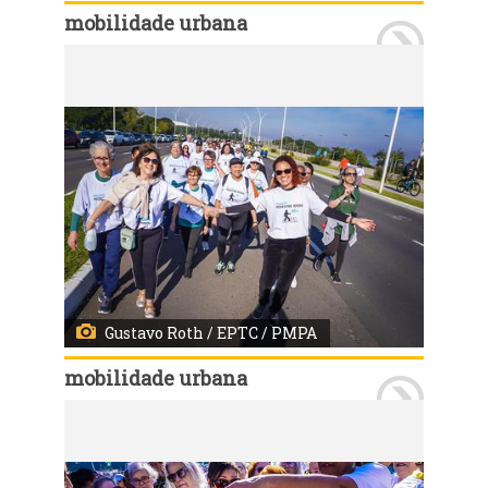
mobilidade urbana
Porto Alegre, RS, 29/5/2023: Na manhã ensolarada deste sábado, 20, centenas de idosos participaram da primeira edição da CAMINHADA SEGURA EPTC, no trecho 3 da Orla do Guaíba. A atividade faz parte do Projeto Idoso, da Escola Pública de Mobilidade, e reuniu diversos grupos da melhor idade para reforçar a importância da atividade física realizada de maneira segura. Foto: Gustavo Roth / EPTC / PMPA
Gustavo Roth / EPTC / PMPA
mobilidade urbana
Porto Alegre, RS, 29/5/2023: Na manhã ensolarada deste sábado, 20, centenas de idosos participaram da primeira edição da CAMINHADA SEGURA EPTC, no trecho 3 da Orla do Guaíba. A atividade faz parte do Projeto Idoso, da Escola Pública de Mobilidade, e reuniu diversos grupos da melhor idade para reforçar a importância da atividade física realizada de maneira segura. Foto: Gustavo Roth / EPTC / PMPA