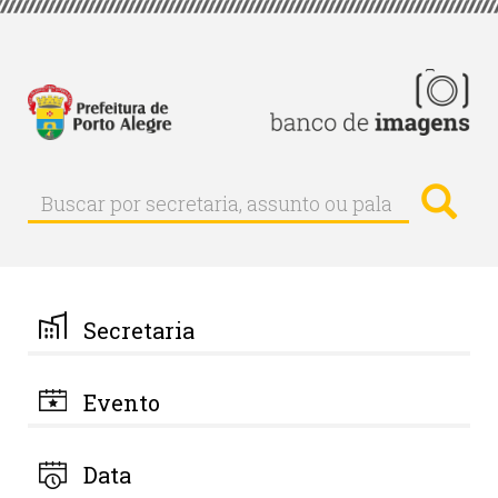
Pular
para
o
conteúdo
principal
Busc
Buscar
Buscar
por
secretaria,
assunto
ou
palavra-
Secretaria
chave
Evento
Data