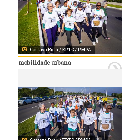
Gustavo Roth / EPTC / PMPA
mobilidade urbana
Porto Alegre, RS, 29/5/2023: Na manhã ensolarada deste sábado, 20, centenas de idosos participaram da primeira edição da CAMINHADA SEGURA EPTC, no trecho 3 da Orla do Guaíba. A atividade faz parte do Projeto Idoso, da Escola Pública de Mobilidade, e reuniu diversos grupos da melhor idade para reforçar a importância da atividade física realizada de maneira segura. Foto: Gustavo Roth / EPTC / PMPA