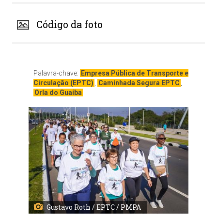
Código da foto
Palavra-chave:
Empresa Pública de Transporte e
Circulação (EPTC)
,
Caminhada Segura EPTC
,
Orla do Guaíba
Gustavo Roth / EPTC / PMPA