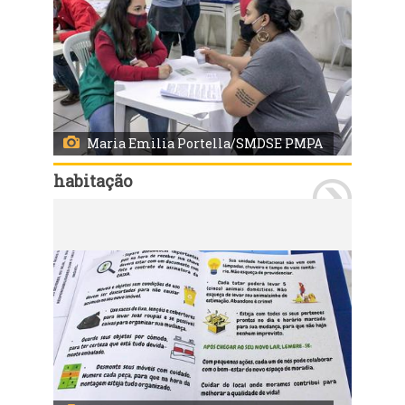
Maria Emilia Portella/SMDSE PMPA
habitação
Porto Alegre, RS 01/10/2020: Nessa quinta-feira, 01, das 9h às 17h30, 79 famílias residentes da Vila Nazaré assinam os contratos das novas moradias no Loteamento Irmãos Maristas. As famílias recebem uma cartilha com orientações para a mudança. Foto: Maria Emilia Portella/SMDSE PMPA