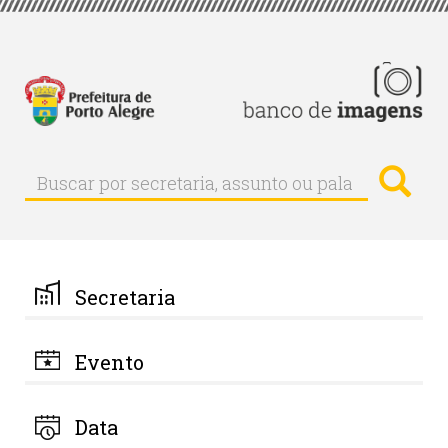
Pular
para
o
conteúdo
principal
Busc
Buscar
Buscar
por
secretaria,
assunto
ou
palavra-
Secretaria
chave
Evento
Data