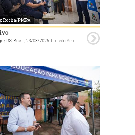
x Rocha/PMPA
ivo
Porto Alegre, RS, Brasil, 23/03/2026: Prefeito Sebastião Melo participa do ato de Entrega de Chaves de Imóveis Adquiridos com Subsídio do Programa Porta de Entrada no bairro Hípica. Foto: Alex Rocha/PMPA