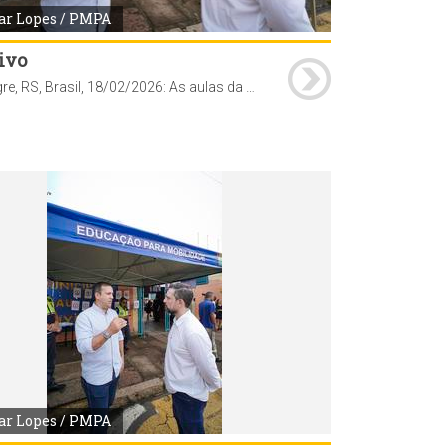
ar Lopes / PMPA
ivo
Porto Alegre, RS, Brasil, 18/02/2026: As aulas da rede municipal de ensino retornam nesta quarta-feira, 18, e as escolas já organizam uma recepção especial para acolher os estudantes após quase 60 dias de recesso. A proposta é marcar o início do ano letivo com atividades que reforcem o vínculo, o entusiasmo e o sentimento de pertencimento. Na Escola Municipal de Ensino Fundamental (Emef) Prof. Anísio Teixeira, por exemplo, os alunos foram recebidos com um espaço instagramável para fotos e distribuição de sacolés. Foto: Cesar Lopes/PMPA
ar Lopes / PMPA