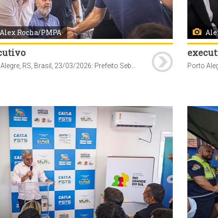
Alex Rocha/PMPA
Ale
cutivo
execut
Porto Alegre, RS, Brasil, 23/03/2026: Prefeito Sebastião Melo participa do ato de Entrega de Chaves de Imóveis Adquiridos com Subsídio do Programa Porta de Entrada no bairro Hípica. Foto: Alex Rocha/PMPA