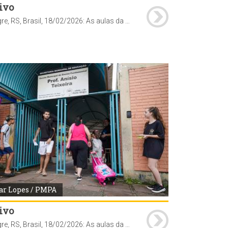
ivo
Porto Alegre, RS, Brasil, 18/02/2026: As aulas da rede municipal de ensino retornam nesta quarta-feira, 18, e as escolas já organizam uma recepção especial para acolher os estudantes após quase 60 dias de recesso. A proposta é marcar o início do ano letivo com atividades que reforcem o vínculo, o entusiasmo e o sentimento de pertencimento. Na Escola Municipal de Ensino Fundamental (Emef) Prof. Anísio Teixeira, por exemplo, os alunos foram recebidos com um espaço instagramável para fotos e distribuição de sacolés. Foto: Cesar Lopes/PMPA
ar Lopes / PMPA
ivo
Porto Alegre, RS, Brasil, 18/02/2026: As aulas da rede municipal de ensino retornam nesta quarta-feira, 18, e as escolas já organizam uma recepção especial para acolher os estudantes após quase 60 dias de recesso. A proposta é marcar o início do ano letivo com atividades que reforcem o vínculo, o entusiasmo e o sentimento de pertencimento. Na Escola Municipal de Ensino Fundamental (Emef) Prof. Anísio Teixeira, por exemplo, os alunos foram recebidos com um espaço instagramável para fotos e distribuição de sacolés. Foto: Cesar Lopes/PMPA