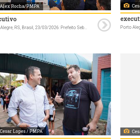
Ces
Alex Rocha/PMPA
execut
cutivo
Porto Alegre, RS, Brasil, 23/03/2026: Prefeito Sebastião Melo participa do ato de Entrega de Chaves de Imóveis Adquiridos com Subsídio do Programa Porta de Entrada no bairro Hípica. Foto: Alex Rocha/PMPA
Cesar Lopes / PMPA
Ces