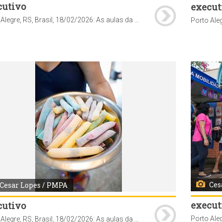
cutivo
execut
Porto Alegre, RS, Brasil, 18/02/2026: As aulas da rede municipal de ensino retornam nesta quarta-feira, 18, e as escolas já organizam uma recepção especial para acolher os estudantes após quase 60 dias de recesso. A proposta é marcar o início do ano letivo com atividades que reforcem o vínculo, o entusiasmo e o sentimento de pertencimento. Na Escola Municipal de Ensino Fundamental (Emef) Prof. Anísio Teixeira, por exemplo, os alunos foram recebidos com um espaço instagramável para fotos e distribuição de sacolés. Foto: Cesar Lopes/PMPA
Ces
Cesar Lopes / PMPA
execut
cutivo
Porto Alegre, RS, Brasil, 18/02/2026: As aulas da rede municipal de ensino retornam nesta quarta-feira, 18, e as escolas já organizam uma recepção especial para acolher os estudantes após quase 60 dias de recesso. A proposta é marcar o início do ano letivo com atividades que reforcem o vínculo, o entusiasmo e o sentimento de pertencimento. Na Escola Municipal de Ensino Fundamental (Emef) Prof. Anísio Teixeira, por exemplo, os alunos foram recebidos com um espaço instagramável para fotos e distribuição de sacolés. Foto: Cesar Lopes/PMPA